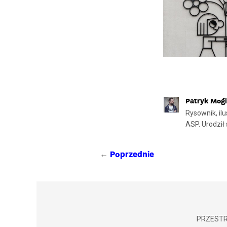
Patryk Mogi
Rysownik, il
ASP. Urodził
←
Poprzednie
PRZESTR