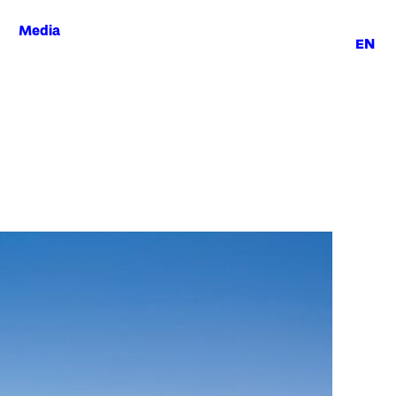
Media
EN