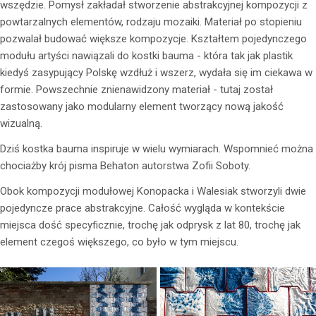
wszędzie. Pomysł zakładał stworzenie abstrakcyjnej kompozycji z
powtarzalnych elementów, rodzaju mozaiki. Materiał po stopieniu
pozwalał budować większe kompozycje. Kształtem pojedynczego
modułu artyści nawiązali do kostki bauma - która tak jak plastik
kiedyś zasypujący Polskę wzdłuż i wszerz, wydała się im ciekawa w
formie. Powszechnie znienawidzony materiał - tutaj został
zastosowany jako modularny element tworzący nową jakość
wizualną.
Dziś kostka bauma inspiruje w wielu wymiarach. Wspomnieć można
chociażby krój pisma Behaton autorstwa Zofii Soboty.
Obok kompozycji modułowej Konopacka i Walesiak stworzyli dwie
pojedyncze prace abstrakcyjne. Całość wygląda w kontekście
miejsca dość specyficznie, trochę jak odprysk z lat 80, trochę jak
element czegoś większego, co było w tym miejscu.