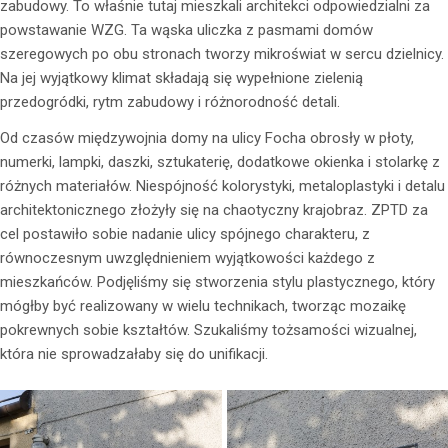
zabudowy. To właśnie tutaj mieszkali architekci odpowiedzialni za
powstawanie WZG. Ta wąska uliczka z pasmami domów
szeregowych po obu stronach tworzy mikroświat w sercu dzielnicy.
Na jej wyjątkowy klimat składają się wypełnione zielenią
przedogródki, rytm zabudowy i różnorodność detali.
Od czasów międzywojnia domy na ulicy Focha obrosły w płoty,
numerki, lampki, daszki, sztukaterię, dodatkowe okienka i stolarkę z
różnych materiałów. Niespójność kolorystyki, metaloplastyki i detalu
architektonicznego złożyły się na chaotyczny krajobraz. ZPTD za
cel postawiło sobie nadanie ulicy spójnego charakteru, z
równoczesnym uwzględnieniem wyjątkowości każdego z
mieszkańców. Podjęliśmy się stworzenia stylu plastycznego, który
mógłby być realizowany w wielu technikach, tworząc mozaikę
pokrewnych sobie kształtów. Szukaliśmy tożsamości wizualnej,
która nie sprowadzałaby się do unifikacji.